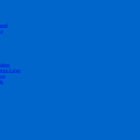
auté
ce
sition
ieux-Liège
ion
le