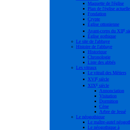
Maquette de l'église
Plan de l'église actuelle
Fondation
Crypte
Église ottonienne
e
Avant-corps du XII
si
Église gothique
Le site de l'abbaye
Histoire de l'abbaye
Historique
Chronologie
Liste des abbés
Les vitraux
Le vitrail des Métiers
e
XVI
siècle
e
XIX
siècle
Annonciation
Visitation
Dormition
Cène
Arbre de Jessé
Le néogothique
Le maître-autel néogot
Le néogothique à