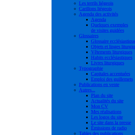
Les terrils liégeois
Carillons liégeois
Agenda des activités
Agenda
Quelques exemples
de visites guidées
Glossaires
Glossaire ecclésiastiqu
Objets et linges liturgi
Vêtements liturgiques
Habits ecclésiastiques
Livres liturgiques
Typographie
Capitales accentuées
Emploi des guillemets
Publications en vente
Autres...
Plan du site
Actualités du site
Mon CV
Mes réalisations
Les logos du site
Le site dans la presse
Émissions de radio
Tables des publications