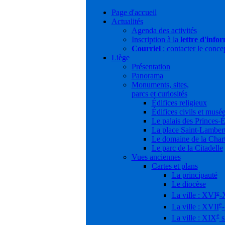
Page d'accueil
Actualités
Agenda des activités
Inscription à la
lettre d'info
Courriel
: contacter le conce
Liège
Présentation
Panorama
Monuments, sites,
parcs et curiosités
Édifices religieux
Édifices civils et musé
Le palais des Princes-
La place Saint-Lamber
Le domaine de la Char
Le parc de la Citadelle
Vues anciennes
Cartes et plans
La principauté
Le diocèse
e
La ville : XVI
-
e
La ville : XVII
e
La ville : XIX
s