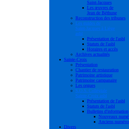
Saint-Jacques
Les œuvres de
Jean de Béthune
Reconstruction des tribunes
Les guides de
Saint-Jacques à Liège
asbl
Présentation de l'asbl
Statuts de l'asbl
Horaires et accès
Archives actualités
Sainte-Croix
Présentation
Chantier de restauration
Patrimoine artistique
Patrimoine campanaire
Les orgues
S.O.S. Collégiale
Sainte-Croix asbl
Présentation de l'asbl
Statuts de l'asbl
Bulletins d'information
Nouveaux numé
Anciens numéro
Divers