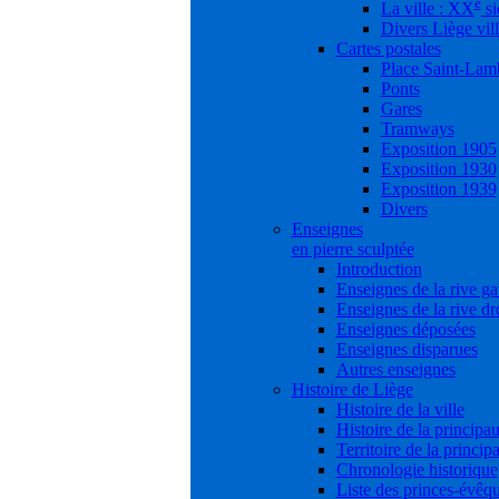
e
La ville : XX
si
Divers Liège vil
Cartes postales
Place Saint-Lam
Ponts
Gares
Tramways
Exposition 1905
Exposition 1930
Exposition 1939
Divers
Enseignes
en pierre sculptée
Introduction
Enseignes de la rive g
Enseignes de la rive dr
Enseignes déposées
Enseignes disparues
Autres enseignes
Histoire de Liège
Histoire de la ville
Histoire de la principau
Territoire de la princip
Chronologie historique
Liste des princes-évêq