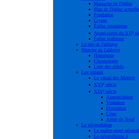
Maquette de l'église
Plan de l'église actuelle
Fondation
Crypte
Église ottonienne
e
Avant-corps du XII
si
Église gothique
Le site de l'abbaye
Histoire de l'abbaye
Historique
Chronologie
Liste des abbés
Les vitraux
Le vitrail des Métiers
e
XVI
siècle
e
XIX
siècle
Annonciation
Visitation
Dormition
Cène
Arbre de Jessé
Le néogothique
Le maître-autel néogot
Le néogothique à