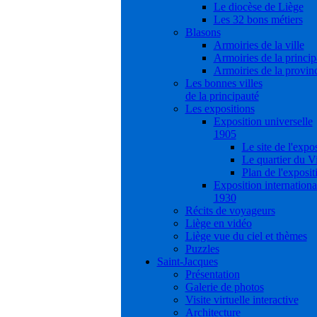
Le diocèse de Liège
Les 32 bons métiers
Blasons
Armoiries de la ville
Armoiries de la princip
Armoiries de la provin
Les bonnes villes
de la principauté
Les expositions
Exposition universelle
1905
Le site de l'expo
Le quartier du V
Plan de l'exposit
Exposition internationa
1930
Récits de voyageurs
Liège en vidéo
Liège vue du ciel et thèmes
Puzzles
Saint-Jacques
Présentation
Galerie de photos
Visite virtuelle interactive
Architecture