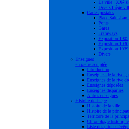
e
La ville : XX
si
Divers Liège vil
Cartes postales
Place Saint-Lam
Ponts
Gares
Tramways
Exposition 1905
Exposition 1930
Exposition 1939
Divers
Enseignes
en pierre sculptée
Introduction
Enseignes de la rive g
Enseignes de la rive dr
Enseignes déposées
Enseignes disparues
Autres enseignes
Histoire de Liège
Histoire de la ville
Histoire de la principau
Territoire de la princip
Chronologie historique
Liste des princes-évêq