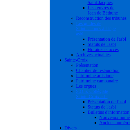
Saint-Jacques
Les œuvres de
Jean de Béthune
Reconstruction des tribunes
Les guides de
Saint-Jacques à Liège
asbl
Présentation de l'asbl
Statuts de l'asbl
Horaires et accès
Archives actualités
Sainte-Croix
Présentation
Chantier de restauration
Patrimoine artistique
Patrimoine campanaire
Les orgues
S.O.S. Collégiale
Sainte-Croix asbl
Présentation de l'asbl
Statuts de l'asbl
Bulletins d'information
Nouveaux numé
Anciens numéro
Divers