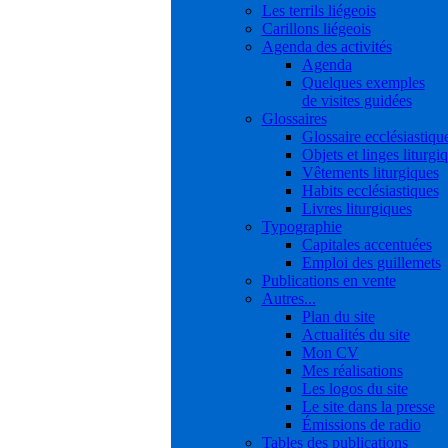
Les terrils liégeois
Carillons liégeois
Agenda des activités
Agenda
Quelques exemples
de visites guidées
Glossaires
Glossaire ecclésiastiqu
Objets et linges liturgi
Vêtements liturgiques
Habits ecclésiastiques
Livres liturgiques
Typographie
Capitales accentuées
Emploi des guillemets
Publications en vente
Autres...
Plan du site
Actualités du site
Mon CV
Mes réalisations
Les logos du site
Le site dans la presse
Émissions de radio
Tables des publications