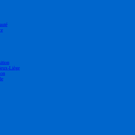
auté
ce
sition
ieux-Liège
ion
le