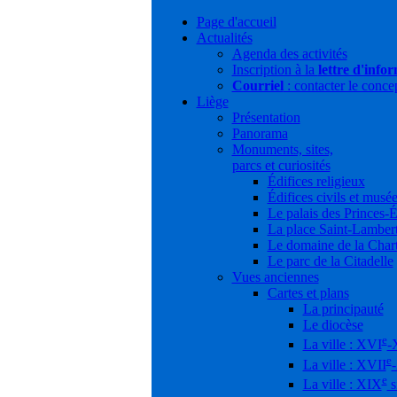
Page d'accueil
Actualités
Agenda des activités
Inscription à la
lettre d'info
Courriel
: contacter le conce
Liège
Présentation
Panorama
Monuments, sites,
parcs et curiosités
Édifices religieux
Édifices civils et musé
Le palais des Princes-
La place Saint-Lamber
Le domaine de la Char
Le parc de la Citadelle
Vues anciennes
Cartes et plans
La principauté
Le diocèse
e
La ville : XVI
-
e
La ville : XVII
e
La ville : XIX
s