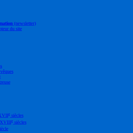
rmation
(newsletter)
pteur du site
es
Évêques
t
treuse
e
XVII
siècles
e
-XVIII
siècles
iècle