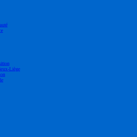
auté
ce
sition
ieux-Liège
ion
le