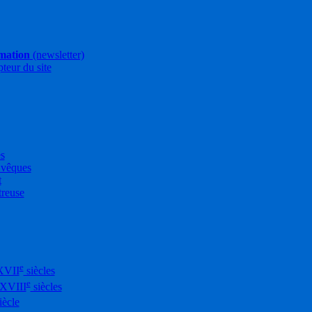
rmation
(newsletter)
pteur du site
es
Évêques
t
treuse
e
XVII
siècles
e
-XVIII
siècles
iècle