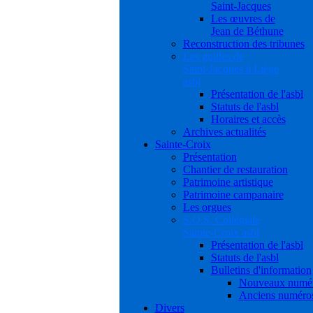
Saint-Jacques
Les œuvres de
Jean de Béthune
Reconstruction des tribunes
Les guides de
Saint-Jacques à Liège
asbl
Présentation de l'asbl
Statuts de l'asbl
Horaires et accès
Archives actualités
Sainte-Croix
Présentation
Chantier de restauration
Patrimoine artistique
Patrimoine campanaire
Les orgues
S.O.S. Collégiale
Sainte-Croix asbl
Présentation de l'asbl
Statuts de l'asbl
Bulletins d'information
Nouveaux numé
Anciens numéro
Divers