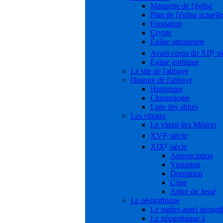
Maquette de l'église
Plan de l'église actuelle
Fondation
Crypte
Église ottonienne
e
Avant-corps du XII
si
Église gothique
Le site de l'abbaye
Histoire de l'abbaye
Historique
Chronologie
Liste des abbés
Les vitraux
Le vitrail des Métiers
e
XVI
siècle
e
XIX
siècle
Annonciation
Visitation
Dormition
Cène
Arbre de Jessé
Le néogothique
Le maître-autel néogot
Le néogothique à