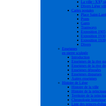
e
La ville : XX
si
Divers Liège vil
Cartes postales
Place Saint-Lam
Ponts
Gares
Tramways
Exposition 1905
Exposition 1930
Exposition 1939
Divers
Enseignes
en pierre sculptée
Introduction
Enseignes de la rive g
Enseignes de la rive dr
Enseignes déposées
Enseignes disparues
Autres enseignes
Histoire de Liège
Histoire de la ville
Histoire de la principau
Territoire de la princip
Chronologie historique
Liste des princes-évêq