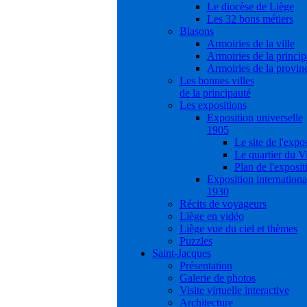
Le diocèse de Liège
Les 32 bons métiers
Blasons
Armoiries de la ville
Armoiries de la princip
Armoiries de la provin
Les bonnes villes
de la principauté
Les expositions
Exposition universelle
1905
Le site de l'expo
Le quartier du V
Plan de l'exposit
Exposition internationa
1930
Récits de voyageurs
Liège en vidéo
Liège vue du ciel et thèmes
Puzzles
Saint-Jacques
Présentation
Galerie de photos
Visite virtuelle interactive
Architecture