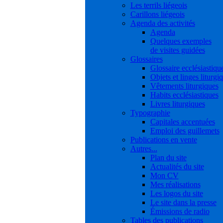
Les terrils liégeois
Carillons liégeois
Agenda des activités
Agenda
Quelques exemples
de visites guidées
Glossaires
Glossaire ecclésiastiqu
Objets et linges liturgi
Vêtements liturgiques
Habits ecclésiastiques
Livres liturgiques
Typographie
Capitales accentuées
Emploi des guillemets
Publications en vente
Autres...
Plan du site
Actualités du site
Mon CV
Mes réalisations
Les logos du site
Le site dans la presse
Émissions de radio
Tables des publications