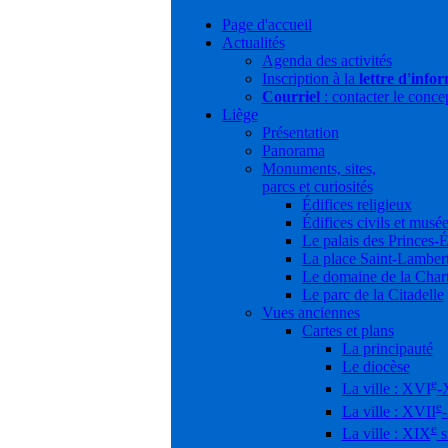
Page d'accueil
Actualités
Agenda des activités
Inscription à la
lettre d'info
Courriel
: contacter le conce
Liège
Présentation
Panorama
Monuments, sites,
parcs et curiosités
Édifices religieux
Édifices civils et musé
Le palais des Princes-
La place Saint-Lamber
Le domaine de la Char
Le parc de la Citadelle
Vues anciennes
Cartes et plans
La principauté
Le diocèse
e
La ville : XVI
-
e
La ville : XVII
e
La ville : XIX
s