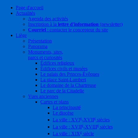
Page d'accueil
Actualités
Agenda des activités
Inscription à la
lettre d'information
(newsletter)
Courriel
: contacter le concepteur du site
Liège
Présentation
Panorama
Monuments, sites,
parcs et curiosités
Édifices religieux
Édifices civils et musées
Le palais des Princes-Évêques
La place Saint-Lambert
Le domaine de la Chartreuse
Le parc de la Citadelle
Vues anciennes
Cartes et plans
La principauté
Le diocèse
e
e
La ville : XVI
-XVII
siècles
e
e
La ville : XVII
-XVIII
siècles
e
La ville : XIX
siècle