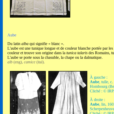
Aube
Du latin
alba
qui signifie « blanc ».
L'aube est une tunique longue et de couleur blanche portée par les 
couleur et trouve son origine dans la
tunica talaris
des Romains, tun
L'aube se porte sous la chasuble, la chape ou la dalmatique.
alb
(eng),
camice
(ital).
À
gauche :
Aube
, tulle, c
Hombourg (Belg
Cliché : © IRP
À droite :
Aube
, lin, 160
Scherpenheuvel
Cliché : © IRP