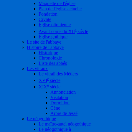
Maquette de l'église
Plan de l'église actuelle
Fondation
Crypte
Église ottonienne
e
Avant-corps du XII
siècle
Église gothique
Le site de l'abbaye
Histoire de l'abbaye
Historique
Chronologie
Liste des abbés
Les vitraux
Le vitrail des Métiers
e
XVI
siècle
e
XIX
siècle
Annonciation
Visitation
Dormition
Cène
Arbre de Jessé
Le néogothique
Le maître-autel néogothique
Le néogothique à