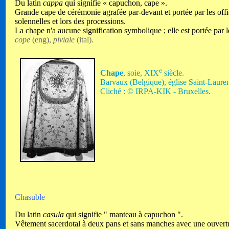
Du latin
cappa
qui signifie « capuchon, cape ».
Grande cape de cérémonie agrafée par-devant et portée par les offi
solennelles et lors des processions.
La chape n'a aucune signification symbolique ; elle est portée par 
cope
(eng),
piviale
(ital).
e
Chape
, soie, XIX
siècle.
Barvaux (Belgique), église Saint-Lauren
Cliché : © IRPA-KIK - Bruxelles.
Chasuble
Du latin
casula
qui signifie " manteau à capuchon ".
Vêtement sacerdotal à deux pans et sans manches avec une ouverture 