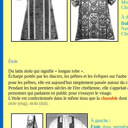
Mom
Cli
À dr
Dal
Nam
Cli
Étole
Du latin
stola
qui signifie « longue robe ».
Écharpe portée par les diacres, les prêtres et les évêques sur l'aube 
pour les prêtres, elle est aujourd'hui simplement passée autour du 
Pendant les huit premiers siècles de l'ère chrétienne, elle s'appelait
personnes qui parlaient en public pour s'essuyer le visage.
L'étole est confectionnée dans le même tissu que la
chasuble
dont 
stole
(eng),
stola
(ital).
À gauche :
Étole
, tissu, premiè