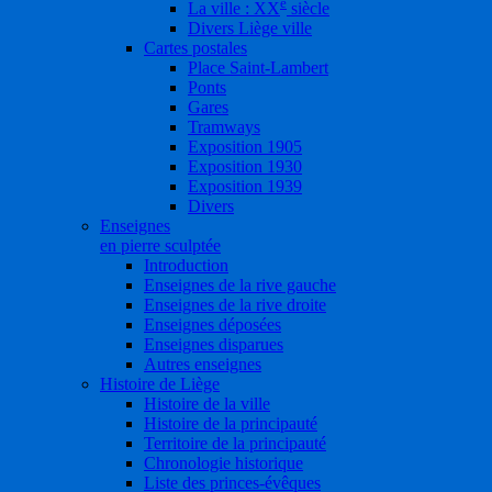
e
La ville : XX
siècle
Divers Liège ville
Cartes postales
Place Saint-Lambert
Ponts
Gares
Tramways
Exposition 1905
Exposition 1930
Exposition 1939
Divers
Enseignes
en pierre sculptée
Introduction
Enseignes de la rive gauche
Enseignes de la rive droite
Enseignes déposées
Enseignes disparues
Autres enseignes
Histoire de Liège
Histoire de la ville
Histoire de la principauté
Territoire de la principauté
Chronologie historique
Liste des princes-évêques