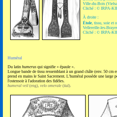
Ville-du-Bois (Viels
Cliché : © IRPA-KIK
À droite :
Étole
, tissu, soie e
Vellereille-les-Bra
Cliché : © IRPA-KIK
Huméral
Du latin
humerus
qui signifie « épaule ».
Longue bande de tissu ressemblant à un grand châle (env. 50 cm en
prend en mains le Saint Sacrement. L'huméral possède une large po
l'ostensoir à l'adoration des fidèles.
humeral veil
(eng),
velo omerale
(ital).