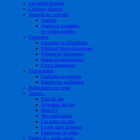
Les terrils liégeois
Carillons liégeois
Agenda des activités
Agenda
Quelques exemples
de visites guidées
Glossaires
Glossaire ecclésiastique
Objets et linges liturgiques
Vêtements liturgiques
Habits ecclésiastiques
Livres liturgiques
Typographie
Capitales accentuées
Emploi des guillemets
Publications en vente
Autres...
Plan du site
Actualités du site
Mon CV
Mes réalisations
Les logos du site
Le site dans la presse
Émissions de radio
Tables des publications