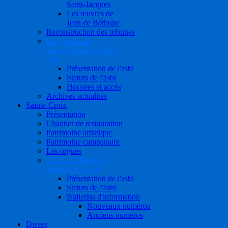
Saint-Jacques
Les œuvres de
Jean de Béthune
Reconstruction des tribunes
Les guides de
Saint-Jacques à Liège
asbl
Présentation de l'asbl
Statuts de l'asbl
Horaires et accès
Archives actualités
Sainte-Croix
Présentation
Chantier de restauration
Patrimoine artistique
Patrimoine campanaire
Les orgues
S.O.S. Collégiale
Sainte-Croix asbl
Présentation de l'asbl
Statuts de l'asbl
Bulletins d'information
Nouveaux numéros
Anciens numéros
Divers