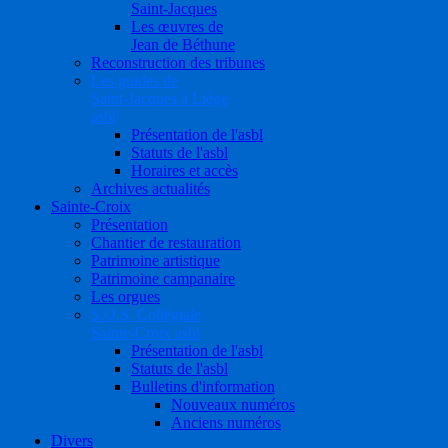
Saint-Jacques
Les œuvres de
Jean de Béthune
Reconstruction des tribunes
Les guides de
Saint-Jacques à Liège
asbl
Présentation de l'asbl
Statuts de l'asbl
Horaires et accès
Archives actualités
Sainte-Croix
Présentation
Chantier de restauration
Patrimoine artistique
Patrimoine campanaire
Les orgues
S.O.S. Collégiale
Sainte-Croix asbl
Présentation de l'asbl
Statuts de l'asbl
Bulletins d'information
Nouveaux numéros
Anciens numéros
Divers