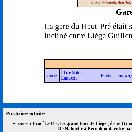
Gare
La gare du Haut-Pré était s
incliné entre Liège Guille
Place Saint-
Gares
Ponts
Tramway
Lambert
Prochaines activités
:
samedi 16 août 2026 :
Le grand tour de Liège
( étape 1) (b
De Naimette à Bernalmont, entre parcs