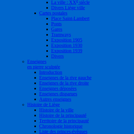
e
La ville : XX
siècle
Divers Liège ville
Cartes postales
Place Saint-Lambert
Ponts
Gares
Tramways
Exposition 1905
Exposition 1930
Exposition 1939
Divers
Enseignes
en pierre sculptée
Introduction
Enseignes de la rive gauche
Enseignes de la rive droite
Enseignes déposées
Enseignes disparues
Autres enseignes
Histoire de Liège
Histoire de la ville
Histoire de la principauté
Territoire de la principauté
Chronologie historique
Liste des princes-évêques