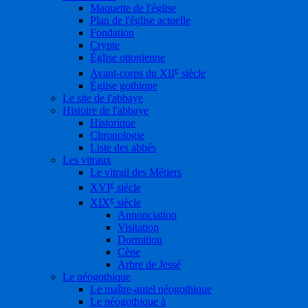
Maquette de l'église
Plan de l'église actuelle
Fondation
Crypte
Église ottonienne
e
Avant-corps du XII
siècle
Église gothique
Le site de l'abbaye
Histoire de l'abbaye
Historique
Chronologie
Liste des abbés
Les vitraux
Le vitrail des Métiers
e
XVI
siècle
e
XIX
siècle
Annonciation
Visitation
Dormition
Cène
Arbre de Jessé
Le néogothique
Le maître-autel néogothique
Le néogothique à