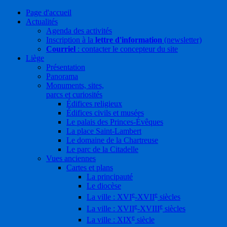
Page d'accueil
Actualités
Agenda des activités
Inscription à la
lettre d'information
(newsletter)
Courriel
: contacter le concepteur du site
Liège
Présentation
Panorama
Monuments, sites,
parcs et curiosités
Édifices religieux
Édifices civils et musées
Le palais des Princes-Évêques
La place Saint-Lambert
Le domaine de la Chartreuse
Le parc de la Citadelle
Vues anciennes
Cartes et plans
La principauté
Le diocèse
e
e
La ville : XVI
-XVII
siècles
e
e
La ville : XVII
-XVIII
siècles
e
La ville : XIX
siècle