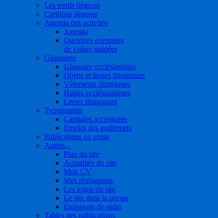
Les terrils liégeois
Carillons liégeois
Agenda des activités
Agenda
Quelques exemples
de visites guidées
Glossaires
Glossaire ecclésiastique
Objets et linges liturgiques
Vêtements liturgiques
Habits ecclésiastiques
Livres liturgiques
Typographie
Capitales accentuées
Emploi des guillemets
Publications en vente
Autres...
Plan du site
Actualités du site
Mon CV
Mes réalisations
Les logos du site
Le site dans la presse
Émissions de radio
Tables des publications