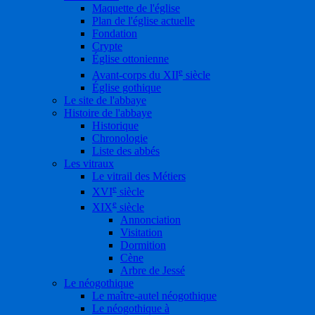
Maquette de l'église
Plan de l'église actuelle
Fondation
Crypte
Église ottonienne
e
Avant-corps du XII
siècle
Église gothique
Le site de l'abbaye
Histoire de l'abbaye
Historique
Chronologie
Liste des abbés
Les vitraux
Le vitrail des Métiers
e
XVI
siècle
e
XIX
siècle
Annonciation
Visitation
Dormition
Cène
Arbre de Jessé
Le néogothique
Le maître-autel néogothique
Le néogothique à