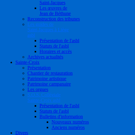
Saint-Jacques
Les œuvres de
Jean de Béthune
Reconstruction des tribunes
Les guides de
Saint-Jacques à Liège
asbl
Présentation de l'asbl
Statuts de l'asbl
Horaires et accès
Archives actualités
Sainte-Croix
Présentation
Chantier de restauration
Patrimoine artistique
Patrimoine campanaire
Les orgues
S.O.S. Collégiale
Sainte-Croix asbl
Présentation de l'asbl
Statuts de l'asbl
Bulletins d'information
Nouveaux numéros
Anciens numéros
Divers