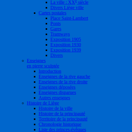
e
La ville : XX
siècle
Divers Liège ville
Cartes postales
Place Saint-Lambert
Ponts
Gares
Tramways
Exposition 1905
Exposition 1930
Exposition 1939
Divers
Enseignes
en pierre sculptée
Introduction
Enseignes de la rive gauche
Enseignes de la rive droite
Enseignes déposées
Enseignes disparues
Autres enseignes
Histoire de Liège
Histoire de la ville
Histoire de la principauté
Territoire de la principauté
Chronologie historique
Liste des princes-évêques