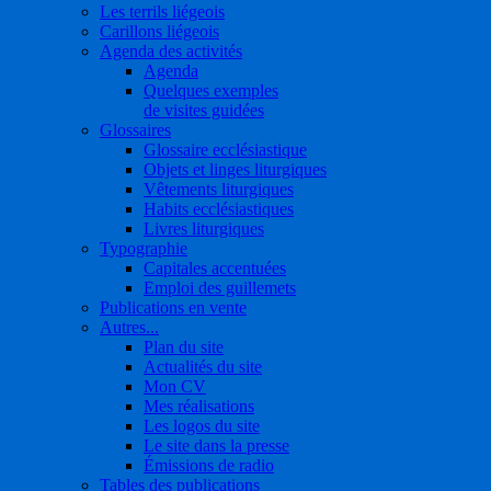
Les terrils liégeois
Carillons liégeois
Agenda des activités
Agenda
Quelques exemples
de visites guidées
Glossaires
Glossaire ecclésiastique
Objets et linges liturgiques
Vêtements liturgiques
Habits ecclésiastiques
Livres liturgiques
Typographie
Capitales accentuées
Emploi des guillemets
Publications en vente
Autres...
Plan du site
Actualités du site
Mon CV
Mes réalisations
Les logos du site
Le site dans la presse
Émissions de radio
Tables des publications