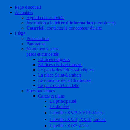
Page d'accueil
Actualités
Agenda des activités
Inscription à la
lettre d'information
(newsletter)
Courriel
: contacter le concepteur du site
Liège
Présentation
Panorama
Monuments, sites,
parcs et curiosités
Édifices religieux
Édifices civils et musées
Le palais des Princes-Évêques
La place Saint-Lambert
Le domaine de la Chartreuse
Le parc de la Citadelle
Vues anciennes
Cartes et plans
La principauté
Le diocèse
e
e
La ville : XVI
-XVII
siècles
e
e
La ville : XVII
-XVIII
siècles
e
La ville : XIX
siècle